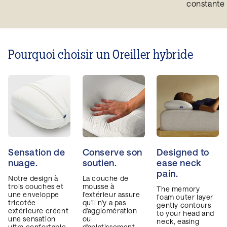
C
constante t
Pourquoi choisir un Oreiller hybride
Sensation de
Conserve son
Designed to
nuage.
soutien.
ease neck
pain.
Notre design à
La couche de
trois couches et
mousse à
The memory
une enveloppe
l'extérieur assure
foam outer layer
tricotée
qu'il n'y a pas
gently contours
extérieure créent
d'agglomération
to your head and
une sensation
ou
neck, easing
ultra confortable
d'aplatissement