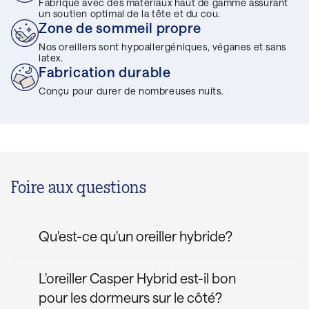
Fabriqué avec des matériaux haut de gamme assurant
un soutien optimal de la tête et du cou.
Zone de sommeil propre
Nos oreillers sont hypoallergéniques, véganes et sans
latex.
Fabrication durable
Conçu pour durer de nombreuses nuits.
Foire aux questions
Qu'est-ce qu'un oreiller hybride?
Contrairement à un oreiller en mousse, en
L'oreiller Casper Hybrid est-il bon
duvet ou en fibres qui n'utilise que le
pour les dormeurs sur le côté?
matériau dans son nom comme