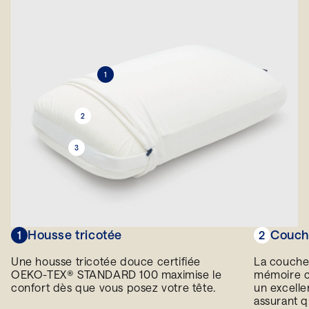
1
2
3
Housse tricotée
Couch
1
2
Une housse tricotée douce certifiée
La couche 
OEKO-TEX® STANDARD 100 maximise le
mémoire ce
confort dès que vous posez votre tête.
un excelle
assurant q