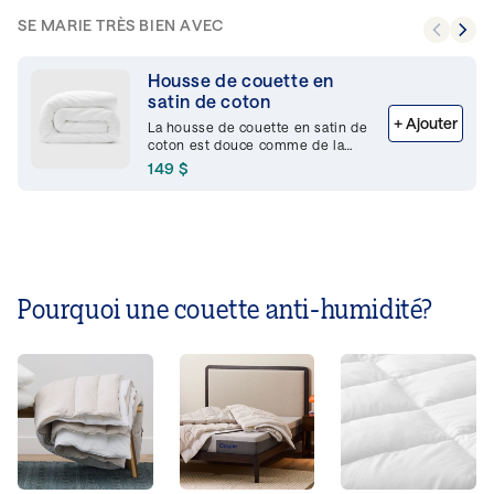
SE MARIE TRÈS BIEN AVEC
Housse de couette en
satin de coton
+
Ajouter
La housse de couette en satin de
coton est douce comme de la
soie et naturellement élégante.
149 $
Elle est faite à 100 % de coton
avec une légère brillance. Elle
est naturellement résistante au
froissement et devient plus
douce à chaque lavage.
Pourquoi une couette anti-humidité?