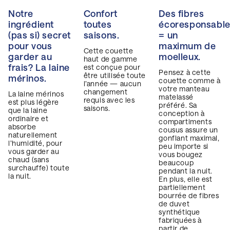
Notre
Confort
Des fibres
ingrédient
toutes
écoresponsabl
(pas si) secret
saisons.
= un
pour vous
maximum de
Cette couette
garder au
moelleux.
haut de gamme
frais? La laine
est conçue pour
Pensez à cette
être utilisée toute
mérinos.
couette comme à
l’année — aucun
votre manteau
changement
La laine mérinos
matelassé
C
requis avec les
est plus légère
préféré. Sa
saisons.
que la laine
conception à
ordinaire et
compartiments
absorbe
cousus assure un
naturellement
gonflant maximal,
l’humidité, pour
peu importe si
vous garder au
vous bougez
chaud (sans
beaucoup
surchauffe) toute
pendant la nuit.
la nuit.
En plus, elle est
partiellement
bourrée de fibres
de duvet
synthétique
fabriquées à
partir de