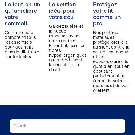
Le tout-en-un
Le soutien
Protégez
qui améliore
idéal pour
votre lit
votre
votre cou.
comme un
sommeil.
pro.
Gardez la tête et
la nuque
Cet ensemble
Nos protège-
reposées avec
comprend tous
matelas et
notre oreiller
les essentiels
protège-oreillers
Essentiel, garni de
pour des nuits
agissent contre la
fibres
plus douillettes et
saleté, les taches
hypoallergéniques
confortables.
et les
qui reproduisent
éclaboussures du
la sensation du
quotidien, tout en
duvet.
épousant
parfaitement la
forme de votre
matelas et de vos
oreillers.
REJOIGNEZ NOTRE COMMUNAUTÉ